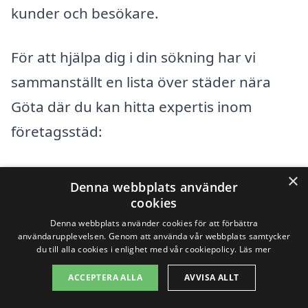
kunder och besökare.
För att hjälpa dig i din sökning har vi
sammanställt en lista över städer nära
Göta där du kan hitta expertis inom
företagsstäd:
Lilla Edet
×
Denna webbplats använder
cookies
Stora Höga
Denna webbplats använder cookies för att förbättra
användarupplevelsen. Genom att använda vår webbplats samtycker
Nödinge
du till alla cookies i enlighet med vår cookiepolicy.
Läs mer
Kungälv
ACCEPTERA ALLA
AVVISA ALLT