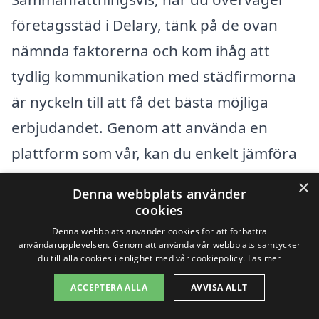
företagsstäd i Delary, tänk på de ovan
nämnda faktorerna och kom ihåg att
tydlig kommunikation med städfirmorna
är nyckeln till att få det bästa möjliga
erbjudandet. Genom att använda en
plattform som vår, kan du enkelt jämföra
olika tjänster och priser för att hitta det
×
Denna webbplats använder
som passar bäst för din verksamhet.
cookies
Denna webbplats använder cookies för att förbättra
användarupplevelsen. Genom att använda vår webbplats samtycker
Få 3 erbjudanden, gratis och utan
du till alla cookies i enlighet med vår cookiepolicy.
Läs mer
förpliktelser
ACCEPTERA ALLA
AVVISA ALLT