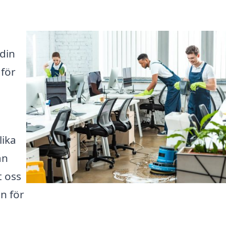
 din
 för
lika
ån
t oss
en för