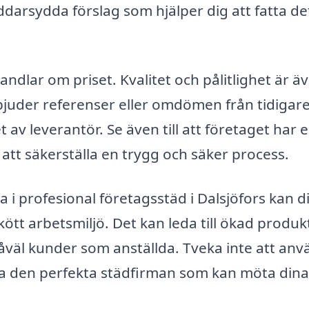
darsydda förslag som hjälper dig att fatta de
andlar om priset. Kvalitet och pålitlighet är ä
bjuder referenser eller omdömen från tidigar
let av leverantör. Se även till att företaget har 
 att säkerställa en trygg och säker process.
i profesional företagsstäd i Dalsjöfors kan di
kött arbetsmiljö. Det kan leda till ökad produk
å såväl kunder som anställda. Tveka inte att an
tta den perfekta städfirman som kan möta dina