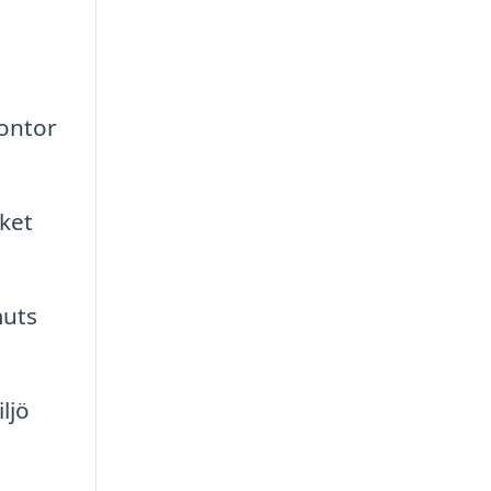
kontor
lket
muts
ljö