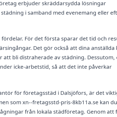
retag erbjuder skräddarsydda lösningar
 städning i samband med evenemang eller ef
fördelar. För det första sparar det tid och re
färsingångar. Det gör också att dina anställda
ör att bli distraherade av städning. Dessutom,
nder icke-arbetstid, så att det inte påverkar
antör för företagsstäd i Dalsjöfors, är det vikti
rmen som xn--fretagsstd-pris-8kb11a.se kan d
örfrågningar från lokala städföretag. Genom att fy