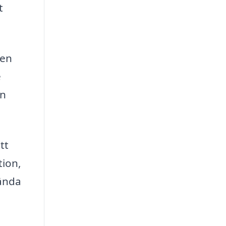
t
ven
e
en
tt
tion,
vända