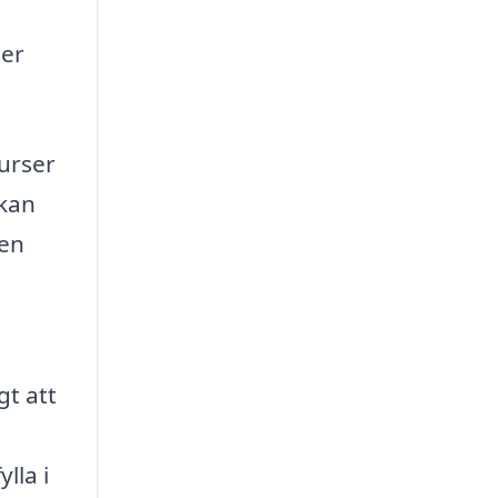
ter
surser
 kan
 en
gt att
u
lla i