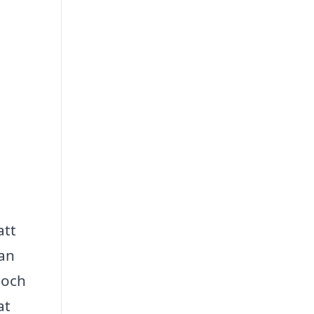
att
kan
 och
at