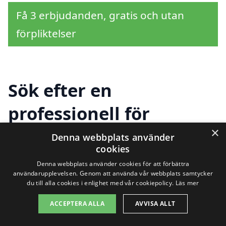
Få 3 erbjudanden, gratis och utan
förpliktelser
Sök efter en
professionell för
×
företagsstäd i andra
Denna webbplats använder
cookies
städer nära
Denna webbplats använder cookies för att förbättra
användarupplevelsen. Genom att använda vår webbplats samtycker
Bovallstrand
du till alla cookies i enlighet med vår cookiepolicy.
Läs mer
ACCEPTERA ALLA
AVVISA ALLT
Att hitta rätt företag för
företagsstäd i