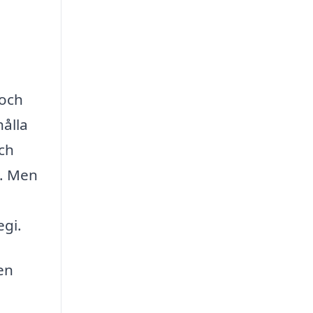
 och
hålla
och
k. Men
egi.
en