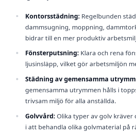
Kontorsstädning:
Regelbunden städ
dammsugning, moppning, dammtorkn
bidrar till en mer produktiv arbetsmil
Fönsterputsning:
Klara och rena föns
ljusinsläpp, vilket gör arbetsmiljön m
Städning av gemensamma utrymm
gemensamma utrymmen hålls i toppsk
trivsam miljö för alla anställda.
Golvvård:
Olika typer av golv kräver 
i att behandla olika golvmaterial på rä