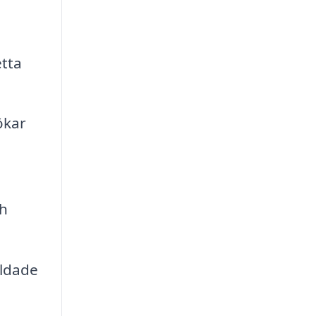
tta
ökar
ch
ildade