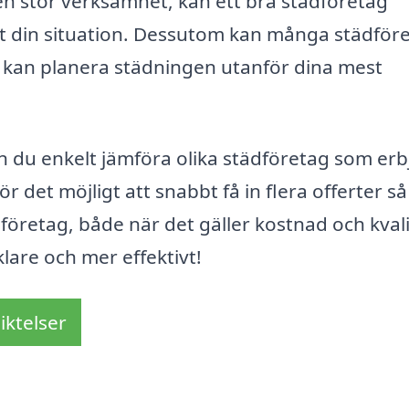
 en stor verksamhet, kan ett bra städföretag
ust din situation. Dessutom kan många städför
 kan planera städningen utanför dina mest
 du enkelt jämföra olika städföretag som erb
r det möjligt att snabbt få in flera offerter så
 företag, både när det gäller kostnad och kvali
klare och mer effektivt!
iktelser