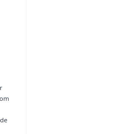
r
 om
 de