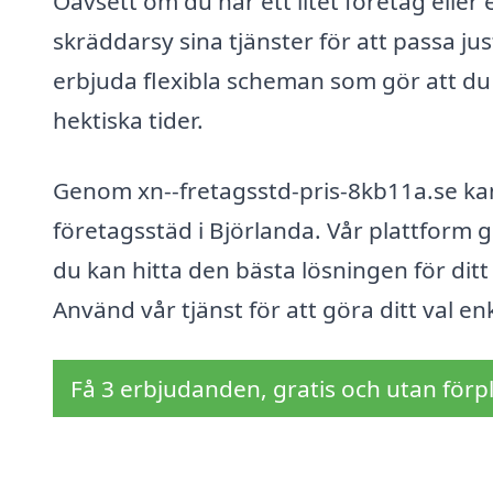
Oavsett om du har ett litet företag eller
skräddarsy sina tjänster för att passa j
erbjuda flexibla scheman som gör att du
hektiska tider.
Genom xn--fretagsstd-pris-8kb11a.se kan
företagsstäd i Björlanda. Vår plattform gö
du kan hitta den bästa lösningen för ditt
Använd vår tjänst för att göra ditt val en
Få 3 erbjudanden, gratis och utan förpl