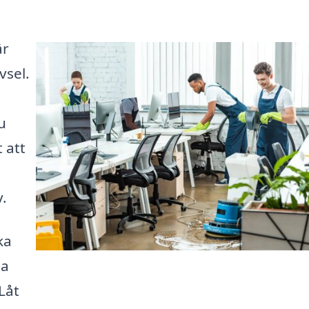
är
vsel.
u
 att
v.
ka
ta
Låt