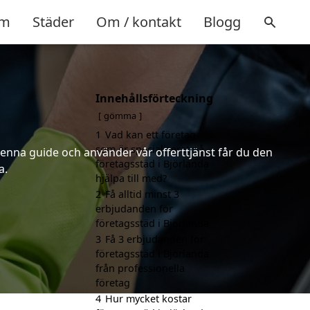
m
Städer
Om / kontakt
Blogg
Innehållsförteckning
gömma
1
Vad kan ett företag
som är specialiserat på
denna guide och använder vår offerttjänst får du den
företagsstäd i Björlanda
a.
hjälpa till med?
2
Få alltid minst 3
erbjudanden för
företagsstäd i Björlanda
3
Få 3 erbjudanden för
företagsstäd i Björlanda
från professionella
företag
4
Hur mycket kostar