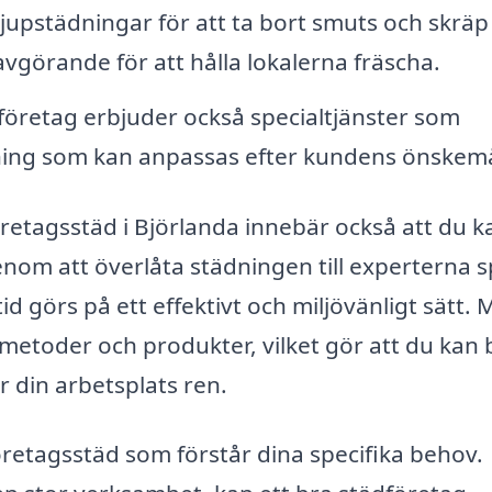
jupstädningar för att ta bort smuts och skrä
vgörande för att hålla lokalerna fräscha.
öretag erbjuder också specialtjänster som
dning som kan anpassas efter kundens önskemå
företagsstäd i Björlanda innebär också att du k
om att överlåta städningen till experterna s
tid görs på ett effektivt och miljövänligt sätt.
metoder och produkter, vilket gör att du kan 
er din arbetsplats ren.
 företagsstäd som förstår dina specifika behov.