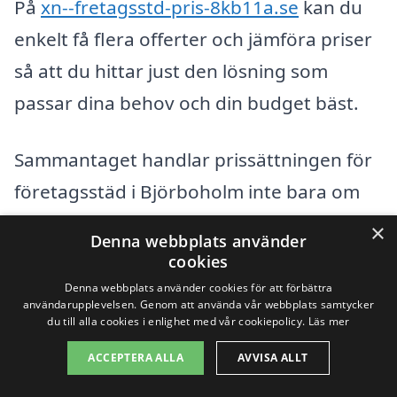
På
xn--fretagsstd-pris-8kb11a.se
kan du
enkelt få flera offerter och jämföra priser
så att du hittar just den lösning som
passar dina behov och din budget bäst.
Sammantaget handlar prissättningen för
företagsstäd i Björboholm inte bara om
att få den lägsta kostnaden, utan om att
×
Denna webbplats använder
hitta en balans mellan pris och kvalitet, så
cookies
att du får valuta för pengarna och en ren
Denna webbplats använder cookies för att förbättra
användarupplevelsen. Genom att använda vår webbplats samtycker
och fräsch arbetsmiljö.
du till alla cookies i enlighet med vår cookiepolicy.
Läs mer
ACCEPTERA ALLA
AVVISA ALLT
Få 3 erbjudanden, gratis och utan