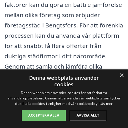
faktorer kan du göra en bättre jämförelse
mellan olika företag som erbjuder
företagsstäd i Bengtsfors. För att förenkla
processen kan du använda vår plattform
för att snabbt få flera offerter från
duktiga städfirmor i ditt närområde.
Genom att samla och jämföra olika
×
alternativ kan du hitta både rätt kvalitet
Denna webbplats använder
cookies
och ett bra pris för städningen av ditt
Denna webbplats använder cookies för att förbättra
företag.
användarupplevelsen. Genom att använda vår webbplats samtycker
du till alla cookies i enlighet med vår cookiepolicy.
Läs mer
ACCEPTERA ALLA
AVVISA ALLT
Få 3 erbjudanden, gratis och utan
förpliktelser