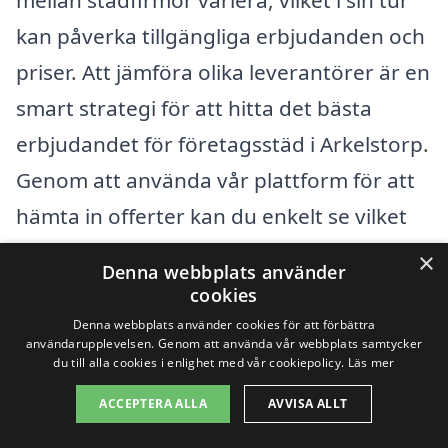
kan påverka tillgängliga erbjudanden och
priser. Att jämföra olika leverantörer är en
smart strategi för att hitta det bästa
erbjudandet för företagsstäd i Arkelstorp.
Genom att använda vår plattform för att
hämta in offerter kan du enkelt se vilket
pris och vilka tjänster som erbjuds av olika
×
Denna webbplats använder
företag, vilket ger dig möjlighet att fatta
cookies
ett informerat beslut som främjar både
Denna webbplats använder cookies för att förbättra
användarupplevelsen. Genom att använda vår webbplats samtycker
kvalitet och kostnadseffektivitet.
du till alla cookies i enlighet med vår cookiepolicy.
Läs mer
ACCEPTERA ALLA
AVVISA ALLT
Få 3 erbjudanden, gratis och utan