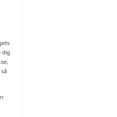
gets
 dig
.se,
 så
er