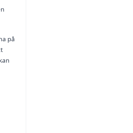
en
rna på
tt
 kan