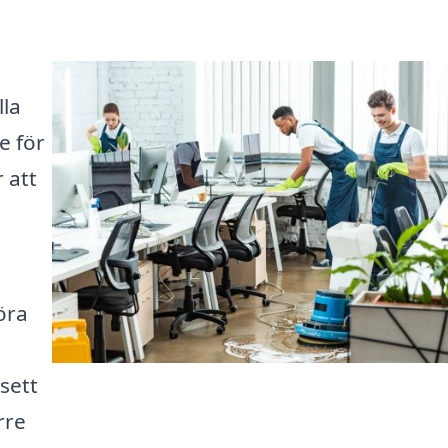
lla
e för
 att
öra
sett
rre