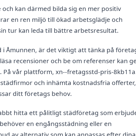
e och kan därmed bilda sig en mer positiv
r en ren miljö till ökad arbetsglädje och
sin tur kan leda till bättre arbetsresultat.
d i Åmunnen, är det viktigt att tänka på företa
t läsa recensioner och be om referenser kan ge
. På vår plattform, xn--fretagsstd-pris-8kb11a
a städfirmor och inhämta kostnadsfria offerter,
ssar ditt företags behov.
bt hitta ett pålitligt städföretag som erbjud
behöver en engångsstädning eller en
bud av alternativ som kan anpassas efter dina