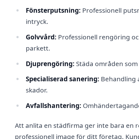
Fönsterputsning:
Professionell putsn
intryck.
Golvvård:
Professionell rengöring och
parkett.
Djuprengöring:
Städa områden som s
Specialiserad sanering:
Behandling av
skador.
Avfallshantering:
Omhändertagande o
Att anlita en städfirma ger inte bara en
professionell image för ditt företag. K