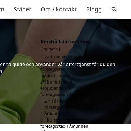
m
Städer
Om / kontakt
Blogg
Innehållsförteckning
gömma
1
Vad kan ett företag
som är specialiserat på
denna guide och använder vår offerttjänst får du den
företagsstäd i Åmunnen
n.
hjälpa till med?
2
Få alltid minst 3
erbjudanden för
företagsstäd i Åmunnen
2.1
Fördelar med
företagsstädning i
Åmunnen
3
Få 3 erbjudanden för
företagsstäd i Åmunnen