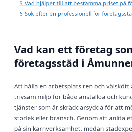
5
Vad hjälper till att bestämma priset på
6
Sök efter en professionell för företags
Vad kan ett företag som
företagsstäd i Åmunnen
Att hålla en arbetsplats ren och välsköt
trivsam miljö för både anställda och ku
tjänster som är skräddarsydda för att m
storlek eller bransch. Genom att anlita e
på sin kärnverksamhet, medan städexpe