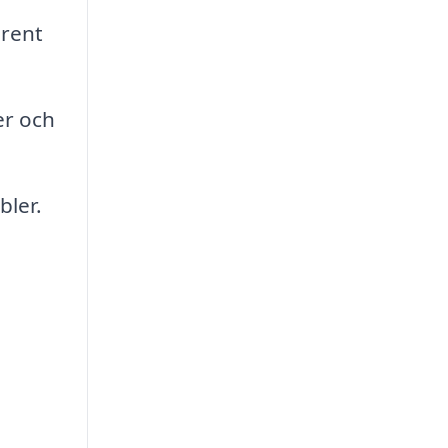
 rent
er och
ler.